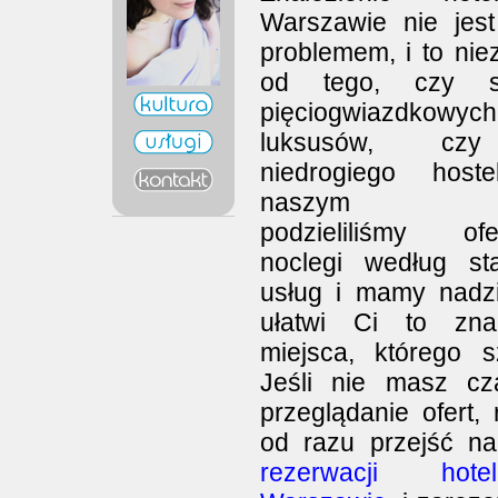
Warszawie nie jest 
problemem, i to nie
od tego, czy s
pięciogwiazdkowych
luksusów, cz
niedrogiego host
naszym por
podzieliliśmy of
noclegi według st
usług i mamy nadzi
ułatwi Ci to znal
miejsca, którego s
Jeśli nie masz c
przeglądanie ofert,
od razu przejść n
rezerwacji ho