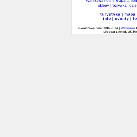
Warszawa hotele & apartamen
sklepy
|
rozrywka
|
gale
turystyka
|
mapa
info
|
eventy
|
f
e-warszawa.com 2006-2014 |
Warszawa
P
Lifeboat Limited. UK 