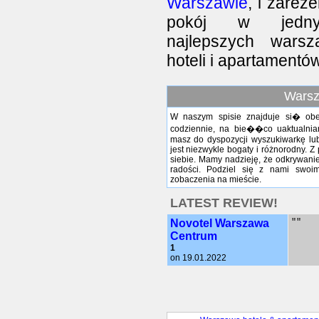
Warszawie
, i zarez
pokój w jed
najlepszych warsz
hoteli i apartamentów
Warsz
W naszym spisie znajduje si� obec
codziennie, na bie��co uaktualnian
masz do dyspozycji wyszukiwarkę lu
jest niezwykle bogaty i różnorodny. Z
siebie. Mamy nadzieję, że odkrywani
radości. Podziel się z nami swoim
zobaczenia na mieście.
LATEST REVIEW!
Novotel Warszawa
""
Centrum
1
on 19.01.2022