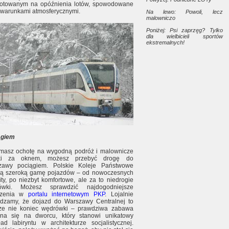
gotowanym na opóźnienia lotów, spowodowane
 warunkami atmosferycznymi.
Na lewo: Powoli, lecz
malowniczo
Poniżej: Psi zaprzęg? Tylko
dla wielbicieli sportów
ekstremalnych!
ągiem
 masz ochotę na wygodną podróż i malownicze
ki za oknem, możesz przebyć drogę do
zawy pociągiem. Polskie Koleje Państwowe
ją szeroką gamę pojazdów – od nowoczesnych
city, po niezbyt komfortowe, ale za to niedrogie
ówki. Możesz sprawdzić najdogodniejsze
czenia w
portalu internetowym PKP
. Lojalnie
dzamy, że dojazd do Warszawy Centralnej to
cze nie koniec wędrówki – prawdziwa zabawa
yna się na dworcu, który stanowi unikatowy
ład labiryntu w architekturze socjalistycznej.