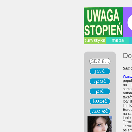
Do
Samo
Warsz
popul
na p
samo
auto
taksó
loty 
linii 
Europ
na ra
tanie
Term
Termi
osie