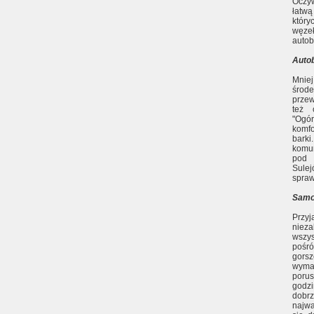
Oczyw
łatwą
który
węze
autob
Auto
Mnie
środ
przew
też 
"Ogó
komfo
bark
komun
pod 
Sule
spraw
Sam
Przyj
niez
wszy
pośró
gorsz
wymag
porus
godzi
dobr
najwa