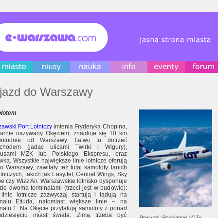
jazd do Warszawy
lotem
awski Port Lotniczy
imienia Fryderyka Chopina,
arnie nazywany Okęciem, znajduje się 10 km
ołudnie od Warszawy. £atwo tu dotrzeć
chodem (jadąc ulicami ¯wirki i Wigury),
busami MZK lub Polskiego Ekspresu, oraz
wką. Wszystkie największe linie lotnicze oferują
do Warszawy, zawitały też tutaj samoloty tanich
lotniczych, takich jak EasyJet, Central Wings, Sky
e czy Wizz Air. Warszawskie lotnisko dysponuje
zie dwoma terminalami (trzeci jest w budowie):
 linie lotnicze zazwyczaj startują i lądują na
inalu Etiuda, natomiast większe linie – na
nalu 1. Na Okęcie przylatują samoloty z ponad
mdziesięciu miast świata. Zimą trzeba być
Powyżej: Podniebne LOTy