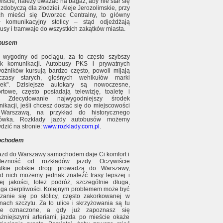
iście, należy uważać na bagaż, aby nie stał się
 zdobyczą dla złodziei. Aleje Jerozolimskie, przy
ch mieści się Dworzec Centralny, to główny
ł komunikacyjny stolicy – stąd odjeżdżają
usy i tramwaje do wszystkich zakątków miasta.
busem
j wygodny od pociągu, za to często szybszy
ek komunikacji. Autobusy PKS i prywatnych
oźników kursują bardzo często, powoli mijają
czasy starych, głośnych wehikułów marki
rek". Dzisiejsze autokary są nowoczesne,
rtowe, często posiadają telewizję, toaletę i
i. Zdecydowanie najwygodniejszy środek
ikacji, jeśli chcesz dostać się do miejscowości
Warszawą, na przykład do historycznego
jówka. Rozkłady jazdy autobusów możemy
dzić na stronie:
www.rozklady.com.pl
.
ochodem
azd do Warszawy samochodem daje Ci komfort i
ależność od rozkładów jazdy. Oczywiście
stkie polskie drogi prowadzą do Warszawy,
d nich możemy jednak znaleźć trasy lepszej i
ej jakości, toteż podróż, szczególnie długa,
a cierpliwości. Kolejnym problemem może być
zanie się po stolicy, często zakorkowanej w
nach szczytu. Za to ulice i skrzyżowania są tu
ze oznaczone, a gdy już zapoznasz się
żniejszymi arteriami, jazda po mieście okaże