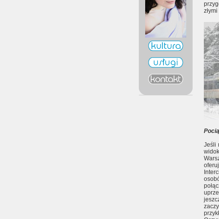
przy
złymi
Poci
Jeśli
wido
Wars
oferu
Inter
osob
połą
uprze
jesz
zacz
przyk