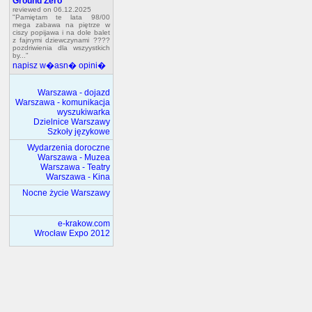
Ground Zero
reviewed on 06.12.2025
"Pamiętam te lata 98/00
mega zabawa na piętrze w
ciszy popijawa i na dole balet
z fajnymi dziewczynami ????
pozdriwienia dla wszyystkich
by..."
napisz w�asn� opini�
Warszawa - dojazd
Warszawa - komunikacja
wyszukiwarka
Dzielnice Warszawy
Szkoły językowe
Wydarzenia doroczne
Warszawa - Muzea
Warszawa - Teatry
Warszawa - Kina
Nocne życie Warszawy
e-krakow.com
Wrocław Expo 2012