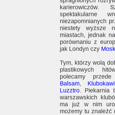
spragnionych rozry
karierowiczów. 
spektakularne w
niezapomnianych pr
niestety wyższe 
miastach, jednak n
porównaniu z europe
jak Londyn czy
Mos
Tym, którzy wolą d
plastikowych hit
polecamy przed
Balsam
,
Klubokawi
Luzztro
. Piekarnia 
warszawskich klubów
ma już w nim uro
możemy tu znaleźć m