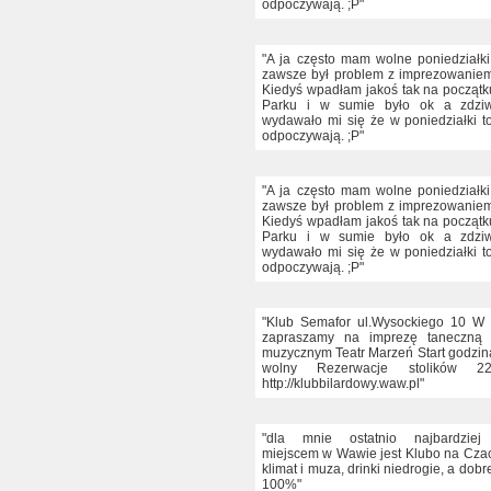
odpoczywają. ;P"
"A ja często mam wolne poniedziałki 
zawsze był problem z imprezowanie
Kiedyś wpadłam jakoś tak na początk
Parku i w sumie było ok a zdziw
wydawało mi się że w poniedziałki t
odpoczywają. ;P"
"A ja często mam wolne poniedziałki 
zawsze był problem z imprezowanie
Kiedyś wpadłam jakoś tak na początk
Parku i w sumie było ok a zdziw
wydawało mi się że w poniedziałki t
odpoczywają. ;P"
"Klub Semafor ul.Wysockiego 10 W 
zapraszamy na imprezę taneczną 
muzycznym Teatr Marzeń Start godzin
wolny Rezerwacje stolików 2
http://klubbilardowy.waw.pl"
"dla mnie ostatnio najbardziej
miejscem w Wawie jest Klubo na Cza
klimat i muza, drinki niedrogie, a dob
100%"