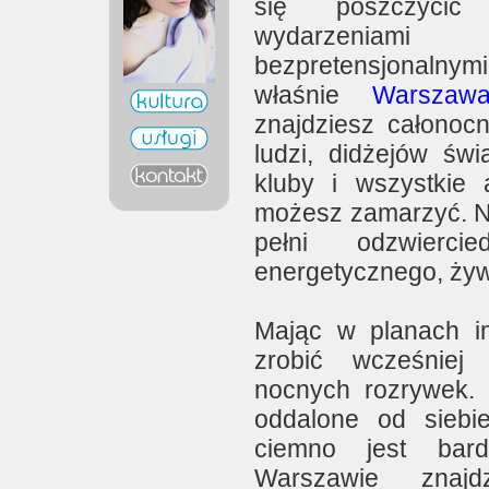
się poszczycić
wydarzeniam
bezpretensjonaln
właśnie
Warszaw
znajdziesz całonoc
ludzi, didżejów świ
kluby i wszystkie a
możesz zamarzyć. 
pełni odzwierci
energetycznego, żyw
Mając w planach im
zrobić wcześniej
nocnych rozrywek.
oddalone od siebi
ciemno jest bar
Warszawie znajd