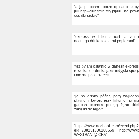
"a ja polecam dobrze opisane kluby
[url]http://clubsministry.pl[/url] na pe
cos dla siebie"
"express w hiltonie jest fajnym
nocnego drinka to akurat popieram!"
"też byłam ostatnio w ganesh express
rewelka, do drinka jakiś indyjski specj
i można posiedzieć!!"
"ja na drinka późną porą zagląd
platinum towers przy hiltonie na gr
ganesh express podają fajne drin
zakąski do tego!"
"https://www.facebook.com/event.php?
eid=238231806208669 http://www.pu
WESTBAM @ CBA"