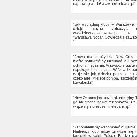
naprawdę warto! www.neworleans.pl"
"Jak wyglądają kluby w Warszawie i
dzieje można zobaczyć n
www.telewizjawarszawa.pl w 
"Warszawa Nocą". Odwiedzają zawsze 
"
"Brawa dla założyciela New Orlean
nieźle natrudzić by utrzymać taki po
ochrony i jedzenia. Wszystko z guste
i spokojne/bezpieczne. W New Orle
czuje się jak dziecko patrzące na z
czekoladę. Miejsce bomba, szczególn
kawalerski!"
"New Orleans jest bezkonkurencyjny. To
go nie trzeba nawet reklamować. Pój
wiąże się z prestiżem i elegancją."
"Zapomnieliśmy wspomnieć o Klubie
Najlepszy klub gdzie znajdzie się n
tancerki w całej Polsce. Bardzo ut