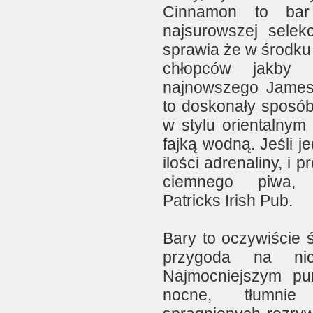
Cinnamon to bar
najsurowszej selekc
sprawia że w środku
chłopców jakby 
najnowszego Jame
to doskonały sposó
w stylu orientalnym
fajką wodną. Jeśli j
ilości adrenaliny, i p
ciemnego piwa, 
Patricks Irish Pub.
Bary to oczywiście 
przygoda na ni
Najmocniejszym pu
nocne, tłumnie