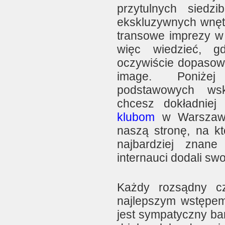
przytulnych siedz
ekskluzywnych wnętr
transowe imprezy w
więc wiedzieć, g
oczywiście dopasow
image. Poniżej
podstawowych wsk
chcesz dokładniej
klubom
w Warszawie
naszą stronę, na kt
najbardziej znane
internauci dodali swo
Każdy rozsądny cz
najlepszym wstępem
jest sympatyczny ba