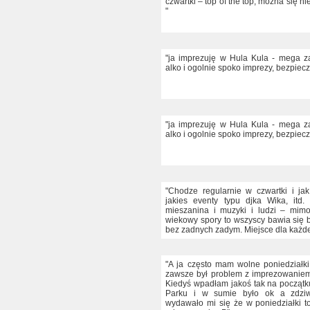
czwartki – top of the top, można się ni
"
"ja imprezuję w Hula Kula - mega 
alko i ogolnie spoko imprezy, bezpieczn
"ja imprezuję w Hula Kula - mega 
alko i ogolnie spoko imprezy, bezpieczn
"Chodze regularnie w czwartki i j
jakies eventy typu djka Wika, itd.
mieszanina i muzyki i ludzi – mimo
wiekowy spory to wszyscy bawia się b
bez zadnych zadym. Miejsce dla każd
"A ja często mam wolne poniedziałki 
zawsze był problem z imprezowanie
Kiedyś wpadłam jakoś tak na początk
Parku i w sumie było ok a zdziw
wydawało mi się że w poniedziałki t