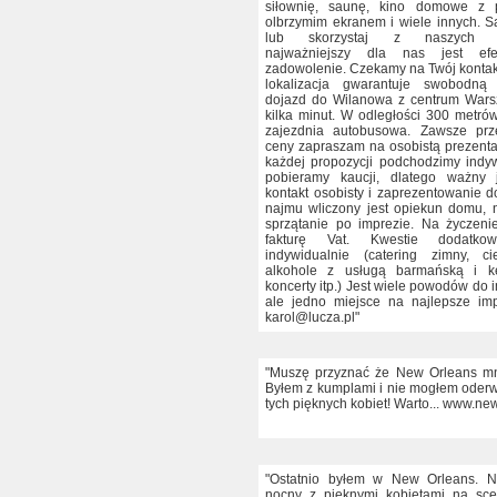
siłownię, saunę, kino domowe z p
olbrzymim ekranem i wiele innych. 
lub skorzystaj z naszych po
najważniejszy dla nas jest ef
zadowolenie. Czekamy na Twój kontakt
lokalizacja gwarantuje swobodną 
dojazd do Wilanowa z centrum Wars
kilka minut. W odległości 300 metrów
zajezdnia autobusowa. Zawsze pr
ceny zapraszam na osobistą prezent
każdej propozycji podchodzimy indyw
pobieramy kaucji, dlatego ważny 
kontakt osobisty i zaprezentowanie 
najmu wliczony jest opiekun domu, n
sprzątanie po imprezie. Na życzen
fakturę Vat. Kwestie dodatko
indywidualnie (catering zimny, ci
alkohole z usługą barmańską i ke
koncerty itp.) Jest wiele powodów do
ale jedno miejsce na najlepsze imp
karol@lucza.pl"
"Muszę przyznać że New Orleans mn
Byłem z kumplami i nie mogłem oder
tych pięknych kobiet! Warto... www.ne
"Ostatnio byłem w New Orleans. Na
nocny z pięknymi kobietami na sce