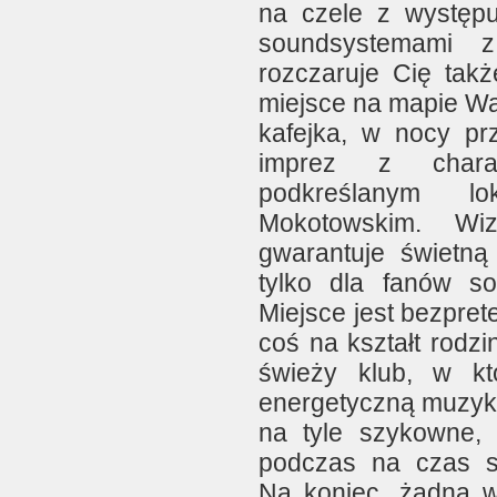
na czele z występuj
soundsystemami z
rozczaruje Cię tak
miejsce na mapie W
kafejka, w nocy pr
imprez z chara
podkreślanym lo
Mokotowskim. Wiz
gwarantuje świetną
tylko dla fanów so
Miejsce jest bezprete
coś na kształt rodzi
świeży klub, w kt
energetyczną muzykę
na tyle szykowne, 
podczas na czas s
Na koniec, żadna 