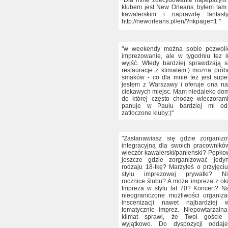
"Dla mnie zdecydowanie najlepszym
klubem jest New Orleans, byłem tam
kawalerskim i naprawdę fantasty
http://neworleans.pl/en/?nkpage=1 "
"w weekendy można sobie pozwoli
imprezowanie, ale w tygodniu tez 
wyjść. Wtedy bardziej sprawdzają 
restauracje z klimatem:) można pr
smaków - co dla mnie też jest sup
jestem z Warszawy i oferuje ona n
ciekawych miejsc. Mam niedaleko dom
do której często chodzę wieczorami:
panuje w Paulu bardziej mi od
zatłoczone kluby:)"
"Zastanawiasz się gdzie zorganiz
integracyjną dla swoich pracownik
wieczór kawalerski/panieński? Pępko
jeszcze gdzie zorganizować jed
rodzaju 18-tkę? Marzyłeś o przyjęc
stylu imprezowej prywatki? Ni
rocznice ślubu? A może impreza z ok
Impreza w stylu lat 70? Koncert? 
nieograniczone możliwości organizacj
inscenizacji nawet najbardziej 
tematycznie imprez. Niepowtarzalna
klimat sprawi, że Twoi goście 
wyjątkowo. Do dyspozycji oddaj