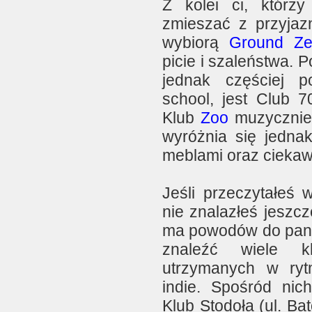
Z kolei ci, którz
zmieszać z przyjaz
wybiorą
Ground Ze
picie i szaleństwa. 
jednak częściej 
school, jest Club 7
Klub
Zoo
muzycznie 
wyróżnia się jedna
meblami oraz ciekaw
Jeśli przeczytałeś w
nie znalazłeś jeszcz
ma powodów do pan
znaleźć wiele kl
utrzymanych w ryt
indie. Spośród nic
Klub Stodoła (ul. Bat