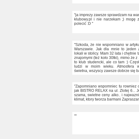
"ja imprezy zawsze sprawdzam na war
klubowy.pl i nie narzekam ;) mogę
polecić :D "
"Szkoda, że nie wspomniano w artyk
Warszawie. Jak dla mnie to jeden z
lokali w stolicy. Mam 32 lata i chętnie
znajomymi (też koło 30tki), mimo że z 
to klub studencki, ale co tam :) Czę
ludzi w moim wieku. Atmosfera w
świetna, wszyscy zawsze dobrze się b
"Zapomniano wspomniec tu rowniez o
jak BISTRO RELAX na ul. Zlotej 6... 
szama, swietne ceny alko.. i najwazn
klimat, ktory tworza barmani Zaprasza
""