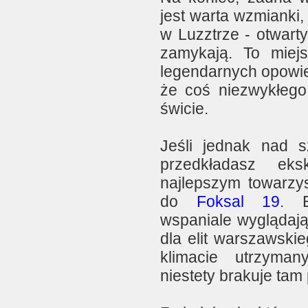
jest warta wzmianki, 
w Luzztrze - otwart
zamykają. To miej
legendarnych opowie
że coś niezwykłego
świcie.
Jeśli jednak nad s
przedkładasz ek
najlepszym towarzys
do
Foksal 19
. E
wspaniale wyglądaj
dla elit warszawsk
klimacie utrzyma
niestety brakuje tam 