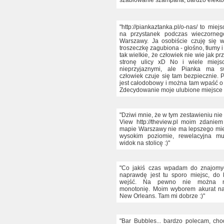
szablowanie szampana, bardzo efekto
"http://piankaztanka.pl/o-nas/ to mie
na przystanek podczas wieczorneg
Warszawy. Ja osobiście czuję się 
troszeczkę zagubiona - głośno, tłumy 
tak wielkie, że człowiek nie wie jak pr
stronę ulicy xD No i wiele miejs
nieprzyjaznymi, ale Pianka ma s
człowiek czuje się tam bezpiecznie. 
jest całodobowy i można tam wpaść o 
Zdecydowanie moje ulubione miejsce 
"Dziwi mnie, że w tym zestawieniu ni
View http://theview.pl moim zdanie
mapie Warszawy nie ma lepszego mie
wysokim poziomie, rewelacyjna mu
widok na stolicę :)"
"Co jakiś czas wpadam do znajomy
naprawdę jest tu sporo miejsc, do 
wejść. Na pewno nie można n
monotonię. Moim wyborem akurat naj
New Orleans. Tam mi dobrze :)"
"Bar Bubbles... bardzo polecam, ch