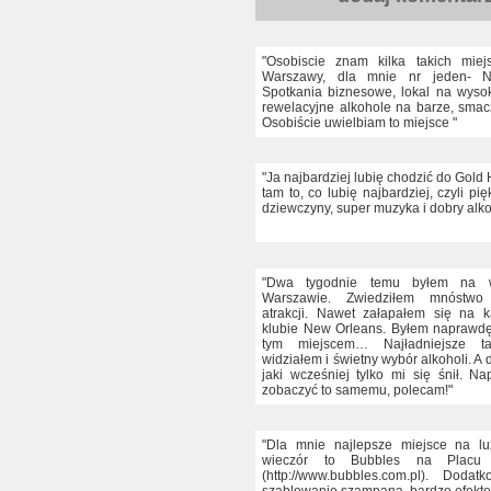
"Osobiscie znam kilka takich mie
Warszawy, dla mnie nr jeden- N
Spotkania biznesowe, lokal na wyso
rewelacyjne alkohole na barze, smac
Osobiście uwielbiam to miejsce "
"Ja najbardziej lubię chodzić do Gold 
tam to, co lubię najbardziej, czyli pi
dziewczyny, super muzyka i dobry alko
"Dwa tygodnie temu byłem na 
Warszawie. Zwiedziłem mnóstwo
atrakcji. Nawet załapałem się na 
klubie New Orleans. Byłem naprawd
tym miejscem… Najładniejsze tan
widziałem i świetny wybór alkoholi. A d
jaki wcześniej tylko mi się śnił. N
zobaczyć to samemu, polecam!"
"Dla mnie najlepsze miejsce na lu
wieczór to Bubbles na Placu P
(http://www.bubbles.com.pl). Dodatk