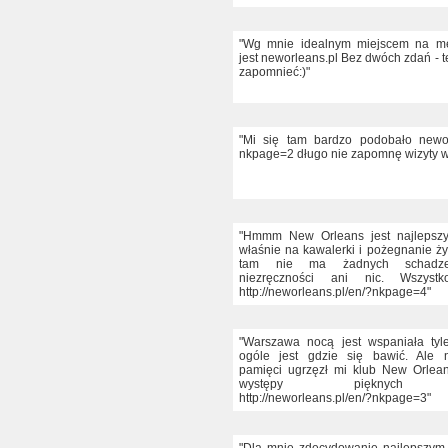
"Wg mnie idealnym miejscem na m
jest neworleans.pl Bez dwóch zdań - t
zapomnieć:)"
"Mi się tam bardzo podobało newor
nkpage=2 długo nie zapomnę wizyty w 
"Hmmm New Orleans jest najlepszy,
właśnie na kawalerki i pożegnanie ży
tam nie ma żadnych schadze
niezręczności ani nic. Wszyst
http://neworleans.pl/en/?nkpage=4"
"Warszawa nocą jest wspaniała tyl
ogóle jest gdzie się bawić. Ale n
pamięci ugrzęzł mi klub New Orlea
występy pięknych ta
http://neworleans.pl/en/?nkpage=3"