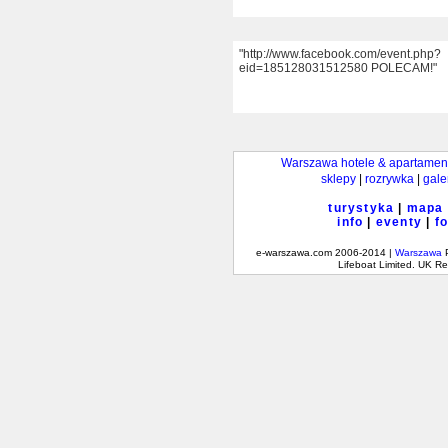
"http://www.facebook.com/event.php?
eid=185128031512580 POLECAM!"
Warszawa hotele & apartamen
sklepy
|
rozrywka
|
gale
turystyka
|
mapa
info
|
eventy
|
f
e-warszawa.com 2006-2014 |
Warszawa
P
Lifeboat Limited. UK 