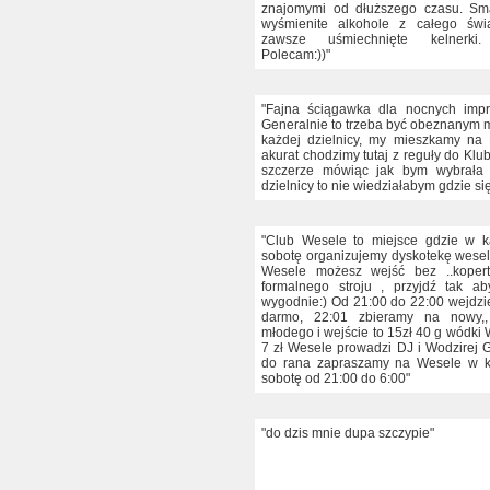
znajomymi od dłuższego czasu. Sma
wyśmienite alkohole z całego świat
zawsze uśmiechnięte kelnerki.
Polecam:))"
"Fajna ściągawka dla nocnych impr
Generalnie to trzeba być obeznanym m
każdej dzielnicy, my mieszkamy na
akurat chodzimy tutaj z reguły do Klu
szczerze mówiąc jak bym wybrała 
dzielnicy to nie wiedziałabym gdzie si
"Club Wesele to miejsce gdzie w k
sobotę organizujemy dyskotekę wese
Wesele możesz wejść bez ..kopert
formalnego stroju , przyjdź tak a
wygodnie:) Od 21:00 do 22:00 wejdzi
darmo, 22:01 zbieramy na nowy,,
młodego i wejście to 15zł 40 g wódki 
7 zł Wesele prowadzi DJ i Wodzirej
do rana zapraszamy na Wesele w ka
sobotę od 21:00 do 6:00"
"do dzis mnie dupa szczypie"