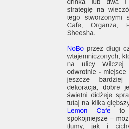
drinka lub dwa i
strategię na wiecz
tego stworzonymi
Cafe, Organza, P
Sheesha.
NoBo
przez długi cz
wtajemniczonych, któ
na ulicy Wilczej.
odwrotnie - miejsce 
jeszcze bardziej
dekoracja, dobre j
świetni didżeje spr
tutaj na kilka głębs
Lemon Cafe
to d
spokojniejsze – moż
tłumy, jak i cich