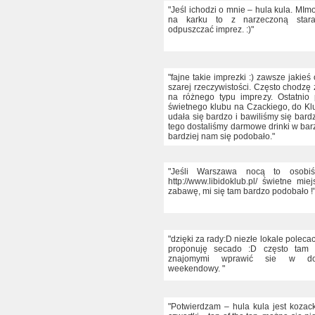
"Jeśl ichodzi o mnie – hula kula. MImo
na karku to z narzeczoną star
odpuszczać imprez. :)"
"fajne takie imprezki :) zawsze jakie
szarej rzeczywistości. Często chodzę
na różnego typu imprezy. Ostatnio
świetnego klubu na Czackiego, do Kl
udała się bardzo i bawiliśmy się bard
tego dostaliśmy darmowe drinki w bar
bardziej nam się podobało."
"Jeśli Warszawa nocą to osobiś
http://www.libidoklub.pl/ świetne mi
zabawę, mi się tam bardzo podobało !
"dzięki za rady:D niezłe lokale polecac
proponuję secado :D często tam 
znajomymi wprawić sie w dob
weekendowy. "
"Potwierdzam – hula kula jest kozac