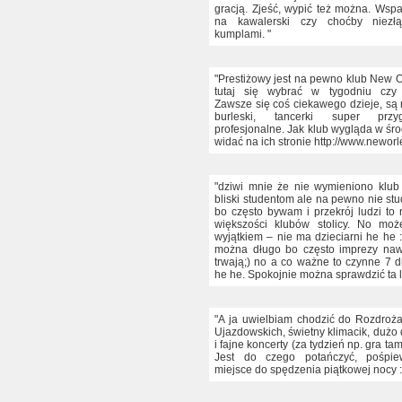
gracją. Zjeść, wypić też można. Wspa
na kawalerski czy choćby niezł
kumplami. "
"Prestiżowy jest na pewno klub New O
tutaj się wybrać w tygodniu czy
Zawsze się coś ciekawego dzieje, są 
burleski, tancerki super prz
profesjonalne. Jak klub wygląda w śr
widać na ich stronie http://www.neworle
"dziwi mnie że nie wymieniono klub
bliski studentom ale na pewno nie st
bo często bywam i przekrój ludzi to 
większości klubów stolicy. No mo
wyjątkiem – nie ma dzieciarni he he
można długo bo często imprezy naw
trwają;) no a co ważne to czynne 7 d
he he. Spokojnie można sprawdzić ta l
"A ja uwielbiam chodzić do Rozdroża
Ujazdowskich, świetny klimacik, dużo
i fajne koncerty (za tydzień np. gra tam
Jest do czego potańczyć, pośpie
miejsce do spędzenia piątkowej nocy 