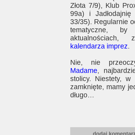
Złota 7/9), Klub Pro
99a) i Jadłodajnię 
33/35). Regularnie 
tematyczne, by
aktualnościach,
kalendarza imprez
.
Nie, nie przeocz
Madame
, najbardz
stolicy. Niestety, w
zamknięte, mamy jed
długo…
dodaj komentar