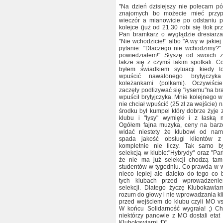
"Na dzień dzisiejszy nie polecam pó
znajomych bo możecie mieć przyp
wieczór a mianowicie po odstaniu 
kolejce (już od 21.30 robi się tłok p
Pan bramkarz o wyglądzie dresiarz
"Nie wchodzicie!" albo "A wy w jakie
pytanie: "Dlaczego nie wchodzimy?"
powiedziałem!" Słyszę od swoich 
także się z czymś takim spotkali. 
byłem świadkiem sytuacji kiedy to
wpuścić nawalonego brytyjczy
koleżankami (polkami). Oczywiści
zaczęły podlizywać się "łysemu"na br
wpuścił brytyjczyka. Mnie kolejnego w
nie chciał wpuścić (25 zł za wejście) 
środku był kumpel który dobrze żyje
klubu i "łysy" wymiękł i z łaską 
Ogółem fajna muzyka, ceny na barz
widać niestety że klubowi od nami
spada jakość obsługi klientów z
kompletnie nie liczy. Tak samo b
selekcją w klubie:"Hybrydy" oraz "Pa
że nie ma już selekcji chodzą tam 
studentów w tygodniu. Co prawda w 
nieco lepiej ale daleko do tego co 
tych klubach przed wprowadzenie
selekcji. Dlatego życzę Klubokawiar
rozum do głowy i nie wprowadzania kl
przed wejściem do klubu czyli MO vs
W końcu Solidarność wygrała! ;) C
niektórzy panowie z MO dostali eta
Klubokawiarni :D"