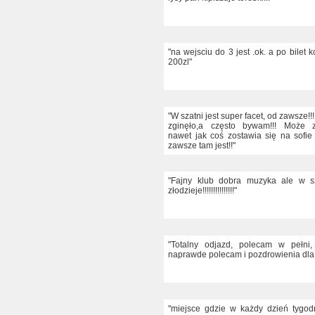
"na wejsciu do 3 jest .ok. a po bilet 
200zl"
"W szatni jest super facet, od zawsze!!!
zginęło,a często bywam!!! Może zgu
nawet jak coś zostawia się na sofie l
zawsze tam jest!!"
"Fajny klub dobra muzyka ale w sz
złodzieje!!!!!!!!!!!!!!!"
"Totalny odjazd, polecam w pełni,
naprawde polecam i pozdrowienia dla
"miejsce gdzie w każdy dzień tygo