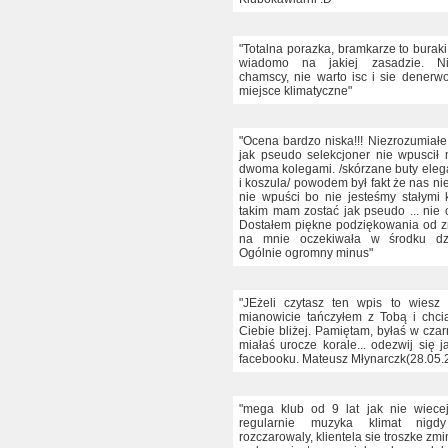
"Totalna porazka, bramkarze to buraki
wiadomo na jakiej zasadzie. Nie
chamscy, nie warto isc i sie denerw
miejsce klimatyczne"
"Ocena bardzo niska!!! Niezrozumiałe
jak pseudo selekcjoner nie wpuscił
dwoma kolegami. /skórzane buty eleg
i koszula/ powodem był fakt że nas nie
nie wpuści bo nie jesteśmy stałymi k
takim mam zostać jak pseudo ... nie 
Dostałem piękne podziękowania od z
na mnie oczekiwała w środku dzi
Ogólnie ogromny minus"
"JEżeli czytasz ten wpis to wiesz
mianowicie tańczyłem z Tobą i chc
Ciebie bliżej. Pamiętam, byłaś w czar
miałaś urocze korale... odezwij się 
facebooku. Mateusz Młynarczk(28.05.
"mega klub od 9 lat jak nie wiec
regularnie muzyka klimat nig
rozczarowaly, klientela sie troszke zmi