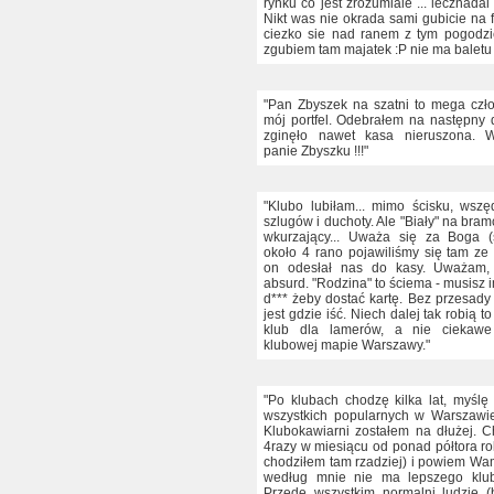
rynku co jest zrozumiale ... lecznadal
Nikt was nie okrada sami gubicie na f
ciezko sie nad ranem z tym pogodz
zgubiem tam majatek :P nie ma baletu b
"Pan Zbyszek na szatni to mega czło
mój portfel. Odebrałem na następny d
zginęło nawet kasa nieruszona. W
panie Zbyszku !!!"
"Klubo lubiłam... mimo ścisku, wszę
szlugów i duchoty. Ale "Biały" na bra
wkurzający... Uważa się za Boga (s
około 4 rano pojawiliśmy się tam ze
on odesłał nas do kasy. Uważam,
absurd. "Rodzina" to ściema - musisz
d*** żeby dostać kartę. Bez przesad
jest gdzie iść. Niech dalej tak robią t
klub dla lamerów, a nie ciekawe
klubowej mapie Warszawy."
"Po klubach chodzę kilka lat, myśl
wszystkich popularnych w Warszawie
Klubokawiarni zostałem na dłużej. 
4razy w miesiącu od ponad półtora ro
chodziłem tam rzadziej) i powiem Wa
według mnie nie ma lepszego klu
Przede wszystkim normalni ludzie (b