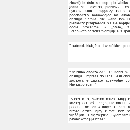
zlewki)nie dalo sie tego pic wielka 
jedna sala otwarta, pierwszy i os
bylismy! Klub naciągaczy! Barman
podchodzila namawiajac na alkoh
obsluga niemila! Nie warto tam is
pieniedzy przepierdoli niz sie napije
ogole procentow w ,,piwie,, z 
Stanowczo odradzam omijajcie tą spelu
"studencki klub, faceci w krótkich spo
"Do klubo chodze od 5 lat. Dobra m
obsluga i impreza do rana. Jesli cho
zachowanie zawsze adekwatne do
klienta.polecam."
"Super klub, świetna muza. Mają t
każdej leci coś innego, nie ma nud
podobne do cen w innych klubach a
niższe.Bardzo fajny klimat, bez n
wyjść jak już się wejdzie :)Byłem tam k
pewno wrócę jeszcze."