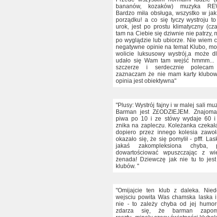
bananów, kozaków) muzyka RE
Bardzo miła obsługa, wszystko w ja
porządku! a co się tyczy wystroju t
urok, jest po prostu klimatyczny (cz
tam na Ciebie się dziwnie nie patrzy, 
po wyglądzie lub ubiorze. Nie wiem 
negatywne opinie na temat Klubo, mo
wolicie luksusowy wystrój,a może d
udało się Wam tam wejść hmmm... 
szczerze i serdecznie polecam
zaznaczam że nie mam karty klubow
opinia jest obiektywna"
"Plusy: Wystrój fajny i w malej sali mu
Barman jest Z£ODZIEJEM. Znajoma
piwa po 10 i ze stówy wydaje 60 i
znika na zapleczu. Koleżanka czekała
dopiero przez innego kolesia zawo
okazało się, że się pomylił - pfff. La
jakaś zakompleksiona chyba, 
dowartościować wpuszczając z wi
żenada! Dziewczę jak nie tu to jes
klubów. "
"Omijajcie ten klub z daleka. Nie
wejsciu powita Was chamska laska 
nie - to zależy chyba od jej humo
zdarza się, że barman zapo