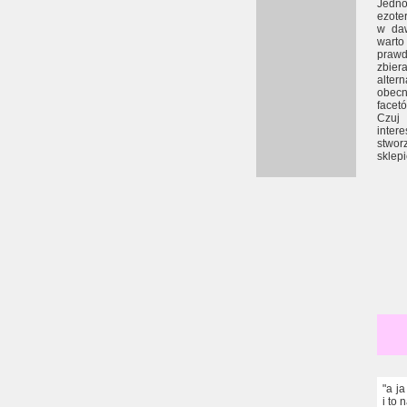
Jedno
ezote
w da
warto
prawd
zbiera
alte
obec
facet
Czuj
inter
stwor
sklepi
"a j
i to 