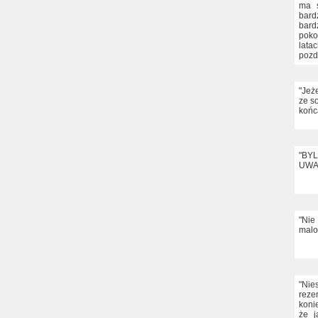
ma s
bard
bard
poko
lata
pozd
"Jeże
ze s
końc
"BY
UWA
"Nie
malo
"Ni
reze
koni
że j