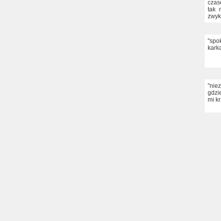
czas
tak 
zwyk
"spo
kark
"nie
gdzi
mi kr