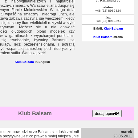
ul. Raclawicka 99
 z najoryginalniejszych i najbardziej
rycznych miejsc w Warszawie, znajdujący się
telefon
:
wnym Forcie Mokotowskim. W ciągu dnia
+48 (22) 8982824
 tu wpaść na smaczny i niedrogi lunch, ale
fax
:
ziwa zabawa zaczyna się wieczorem, kiedy
+48 (22) 8982861
 się tu spory tłum wielbicieli rozrywki w stylu
rnatywnym. Możesz się u nie obawiać
EMAIL
Klub Balsam
ności długonogich blond modelek czy
ów w garniturach z wypchanymi portfelami.
Klub Balsam
strona
 się swobodnie, bywalcy Balsamu są
esujący, lecz bezpretensjonalni, i potrafią
zyć wspaniałą atmosferę pod historycznym
eniem sufitu. Warto zajrzeć!
Klub Balsam
in English
Klub Balsam
a musze powiedziec ze Balsam sie dość zmienił
marek
na pozytywne, jest co prawda mniej miejsca , nie
23.05.2011