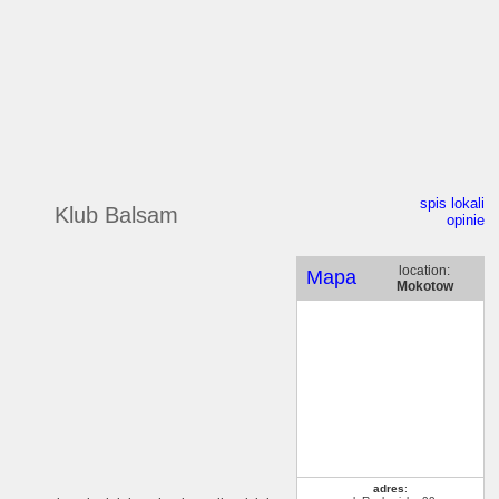
spis lokali
Klub Balsam
opinie
location:
Mapa
Mokotow
adres
: