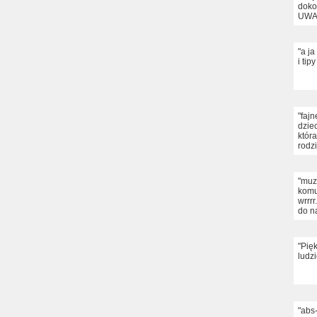
dok
UWAG
"a ja
i tip
"faj
dzie
któr
rodz
"muz
komu
wrrr
do n
"Pię
ludzi
"abs