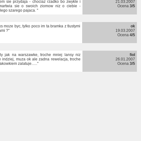
em sie przydaja - chociaz rzadko bo zwykle i
21.03.2007
martwia sie o swoich ziomow niz o ciebie -
Ocena
3/5
lego szarego pajaca. "
ks moze byc, tylko poco im ta bramka z tlustymi
ok
ami ?"
19.03.2007
Ocena
4/5
zly jak na warszawke, troche mniej lansy niz
fiol
e indziej, muza ok ale zadna rewelacja, troche
26.01.2007
akowkiem zalatuje......"
Ocena
3/5