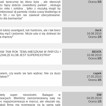
ali tanecznej tej ktora byla , ale stworzyli
Ocena
5/5
zo fajny dobrze oswietlony parkiet , obsługa
zo miła i solidna , tylko z muzyką mogli by
mbinować dj pamieta chyba czasy klubbingu w
ch 50...i na tym sie zawiesił zdecydowanie.
ro dla barmanów"
li lubisz avantgard, lub hardcore, ale i tak bierz
Jack
obą mp3 i jedzenie. Może uda ci się dotrwać do
16.08.2010
a imprezy"
Ocena
1/5
LAM TAM ROK TEMU.MIESZKAM W PARYZU I
BEATA
ZAM,ZE KLOB JEST SUPER!EXSTRA!"
10.08.2010
Ocena
5/5
 wiem, czy warto sie tam wybrac. Nie za duzo
capek
latow?"
27.05.2010
Ocena
3/5
estety super niesolodni. Bałagan w
DW
rwacjach. Mieliśmy zarezerwowaną salę na
04.05.2010
ec maja(rezerwacja w marcu), ale okazało się,
Ocena
1/5
akaś firma ma rezerwację na tą samą salę