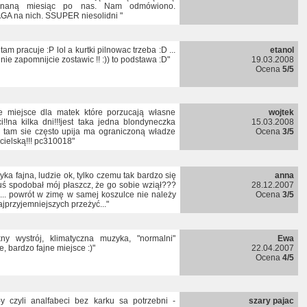
onaną miesiąc po nas. Nam odmówiono.
A na nich. SSUPER niesolidni "
 tam pracuje :P lol a kurtki pilnowac trzeba :D ...
etanol
y nie zapomnijcie zostawic !! :)) to podstawa :D"
19.03.2008
Ocena
5/5
ne miejsce dla matek które porzucają własne
wojtek
ci!!na kilka dni!!!jest taka jedna blondyneczka
15.03.2008
a tam sie często upija ma ograniczoną władze
Ocena
3/5
icielską!!! pc310018"
yka fajna, ludzie ok, tylko czemu tak bardzo się
anna
ś spodobał mój płaszcz, że go sobie wziął???
28.12.2007
r.... powrót w zimę w samej koszulce nie należy
Ocena
3/5
ajprzyjemniejszych przeżyć..."
kny wystrój, klimatyczna muzyka, "normalni"
Ewa
e, bardzo fajne miejsce :)"
22.04.2007
Ocena
4/5
-y czyli analfabeci bez karku sa potrzebni -
szary pajac